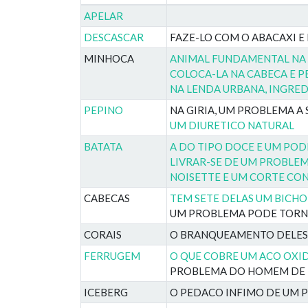
APELAR
DESCASCAR
FAZE-LO COM O ABACAXI E
MINHOCA
ANIMAL FUNDAMENTAL NA 
COLOCA-LA NA CABECA E 
NA LENDA URBANA, INGRE
PEPINO
NA GIRIA, UM PROBLEMA A
UM DIURETICO NATURAL
BATATA
A DO TIPO DOCE E UM PO
LIVRAR-SE DE UM PROBLEM
NOISETTE E UM CORTE CO
CABECAS
TEM SETE DELAS UM BICH
UM PROBLEMA PODE TORNA
CORAIS
O BRANQUEAMENTO DELES
FERRUGEM
O QUE COBRE UM ACO OX
PROBLEMA DO HOMEM DE 
ICEBERG
O PEDACO INFIMO DE UM 