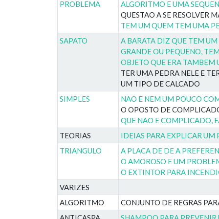
PROBLEMA
ALGORITMO E UMA SEQUEN
QUESTAO A SE RESOLVER 
TEM UM QUEM TEM UMA P
SAPATO
A BARATA DIZ QUE TEM UM
GRANDE OU PEQUENO, TEM
OBJETO QUE ERA TAMBEM 
TER UMA PEDRA NELE E T
UM TIPO DE CALCADO
SIMPLES
NAO E NEM UM POUCO CO
O OPOSTO DE COMPLICAD
QUE NAO E COMPLICADO, F
TEORIAS
IDEIAS PARA EXPLICAR UM
TRIANGULO
A PLACA DE DE A PREFERE
O AMOROSO E UM PROBLEM
O EXTINTOR PARA INCENDI
VARIZES
ALGORITMO
CONJUNTO DE REGRAS PAR
ANTICASPA
SHAMPOO PARA PREVENIR